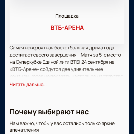
Площадка
ВТБ-АРЕНА
Самая невероятная баскетбольная драма года
достигает своего завершения – Матч за 5-е место
на Суперкубке Единой лиги ВТБ! 24 сентября на
«ВТБ-Арене» сойдутся две удивительные
команды, готовые показать настоящее мастерство
и бороться до последнего момента ради почетного
Читать дальше...
места в турнире.
Восьмь команд со всей страны и мира сражались в
этом новом формате соревнований на «ВТБ-
Почему выбирают нас
Арене» с 21 по 24 сентября. Четвертьфиналы и
полуфиналы уже принесли нам огромное
Нам важно, чтобы у вас остались только яркие
количество ярких эмоций, и теперь настало время
впечатления
определить команды, которые поспорят за