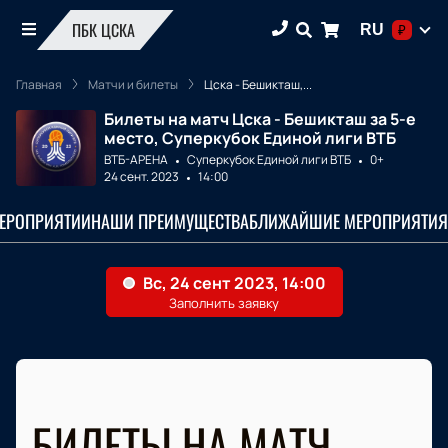
ПБК ЦСКА
RU
₽
Главная
Матчи и билеты
Цска - Бешикташ,...
Билеты на матч Цска - Бешикташ за 5-е
место, Суперкубок Единой лиги ВТБ
ВТБ-АРЕНА
Суперкубок Единой лиги ВТБ
0+
24 сент. 2023
14:00
МЕРОПРИЯТИИ
НАШИ ПРЕИМУЩЕСТВА
БЛИЖАЙШИЕ МЕРОПРИЯТИЯ
БИЛЕТЫ НА МАТЧ