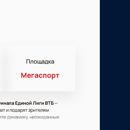
Площадка
Мегаспорт
Финала Единой Лиги ВТБ
—
ет и подарят зрителям
ите динамику, неожиданные