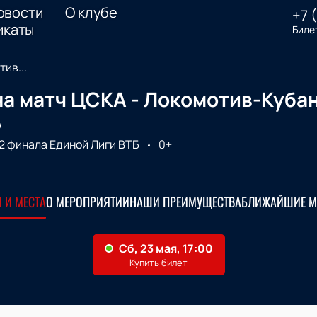
овости
О клубе
+7 
икаты
Биле
ив...
а матч ЦСКА - Локомотив-Кубан
Б
/2 финала Единой Лиги ВТБ
0+
 И МЕСТА
О МЕРОПРИЯТИИ
НАШИ ПРЕИМУЩЕСТВА
БЛИЖАЙШИЕ М