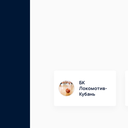
БК
Локомотив-
Кубань