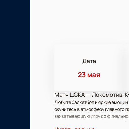
Дата
23 мая
Матч ЦСКА — Локомотив-Ку
Любите баскетбол и яркие эмоции
окунитесь в атмосферу главного п
захватывающую игру до финальной
моменты и настоящую страсть к ба