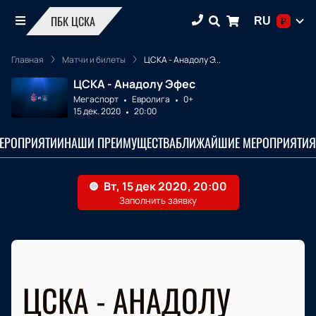
ПБК ЦСКА
RU
₽
Главная
Матчи и билеты
ЦСКА - Анадолу Э...
ЦСКА - Анадолу Эфес
Мегаспорт
Евролига
0+
15 дек. 2020
20:00
МЕРОПРИЯТИИ
НАШИ ПРЕИМУЩЕСТВА
БЛИЖАЙШИЕ МЕРОПРИЯТИЯ
ЦСКА - АНАДОЛУ