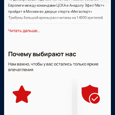
Евролиги между командами ЦСКА и Анадолу Эфес! Матч 
пройдет в Москве во дворце спорта «Мегаспорт». 
Трибуны большой арены рассчитаны на 14000 зрителей. 
Ни одна телевизионная трансляция не подарит 
Читать дальше...
болельщикам полный диапазон ярких впечатлений от 
баскетбольного матча такого уровня, увиденного 
вживую! Наш онлайн-сервис всегда готов предложить 
баскетбольным болельщикам билеты на самые лучшие 
Почему выбирают нас
места по доступным ценам от эконом до премиум класса!
Нам важно, чтобы у вас остались только яркие
впечатления