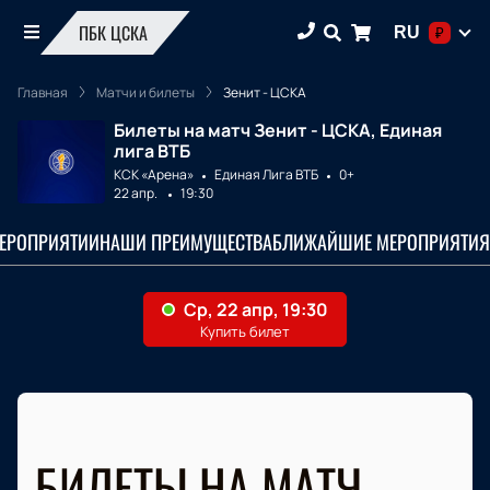
ПБК ЦСКА
RU
₽
Главная
Матчи и билеты
Зенит - ЦСКА
Билеты на матч Зенит - ЦСКА, Единая
лига ВТБ
КСК «Арена»
Единая Лига ВТБ
0+
22 апр.
19:30
МЕРОПРИЯТИИ
НАШИ ПРЕИМУЩЕСТВА
БЛИЖАЙШИЕ МЕРОПРИЯТИЯ
БИЛЕТЫ НА МАТЧ