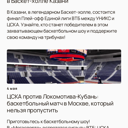
в Баскет-холле Казани
В Казани, в легендарном Баскет-холле, состоится
финал Плей-офф Единой лиги ВТБ между УНИКС и
ЦСКА. Узнайте, кто станет победителем в этом
захватывающем баскетбольном шоу и поддержите
свою команду на трибунах!
4 мая
ЦСКА против Локомотива-Кубань:
баскетбольный матч в Москве, который
нельзя пропустить
Приготовьтесь к баскетбольному шоу!
В «Мегаспорте» встретятся гиганты ВТБ: ЦСКА