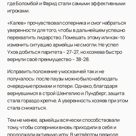
где Боломбой и Фарид стали самыми эффективными
игроками.
«Калев» прочувствовал соперника и смог набраться
уверенности для того, чтобы в дальнейшем успешно
перехватить лидерство. Помешать этому или как-то
изменить ситуацию армейцы не смогли. Не успел
Ухов добиться паритета – 27-27, но хозяева быстро
вернули своё преимущество – 38-28.
Исправить положение у москвичей так и не
получалось: после паузы можно было наблюдать
очередные промахи и потери. Однако, благодаря
вернувшимся в строй Шенгелию и Лундберг, защита
стала гораздо крепче. А уверенность хозяев при этом
стала снижаться.
Тем не менее, армейцы всячески способствовали
тому, чтобы соперники вновь приходили в себя и
продолжали активную игру. В четвёртом периоде