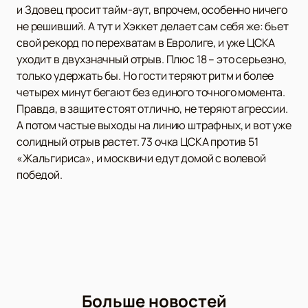
и Здовец просит тайм-аут, впрочем, особенно ничего
не решивший. А тут и Хэккет делает сам себя же: бьет
свой рекорд по перехватам в Евролиге, и уже ЦСКА
уходит в двухзначный отрыв. Плюс 18 – это серьезно,
только удержать бы. Но гости теряют ритм и более
четырех минут бегают без единого точного момента.
Правда, в защите стоят отлично, не теряют агрессии.
А потом частые выходы на линию штрафных, и вот уже
солидный отрыв растет. 73 очка ЦСКА против 51
«Жальгириса», и москвичи едут домой с волевой
победой.
Больше новостей