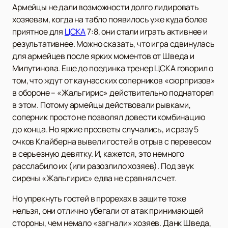
Армейцы не дали возможности долго лидировать
хозяевам, когда на табло появилось уже куда более
приятное для
ЦСКА
7:8, они стали играть активнее и
результативнее. Можно сказать, что игра сдвинулась
для армейцев после ярких моментов от Шведа и
Милутинова. Еще до поединка тренер ЦСКА говорил о
том, что ждут от каунасских соперников «сюрпризов»
в обороне – «Жальгирис» действительно поднаторел
в этом. Потому армейцы действовали рывками,
соперник просто не позволял довести комбинацию
до конца. Но яркие просветы случались, и сразу 5
очков Клайберна вывели гостей в отрыв с перевесом
в серьезную девятку. И, кажется, это немного
расслабило их (или разозлило хозяев). Под звук
сирены «Жальгирис» едва не сравнял счет.
Но упрекнуть гостей в прорехах в защите тоже
нельзя, они отлично убегали от атак принимающей
стороны, чем немало «загнали» хозяев. Данк Шведа,