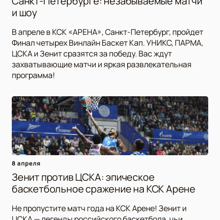
Санкт-Петербурге: незабываемые матчи
и шоу
В апреле в КСК «АРЕНА», Санкт-Петербург, пройдет
Финал четырех Винлайн Баскет Кап. УНИКС, ПАРМА,
ЦСКА и Зенит сразятся за победу. Вас ждут
захватывающие матчи и яркая развлекательная
программа!
8 апреля
Зенит против ЦСКА: эпическое
баскетбольное сражение на КСК Арене
Не пропустите матч года на КСК Арене! Зенит и
ЦСКА — легенды российского баскетбола, чьи