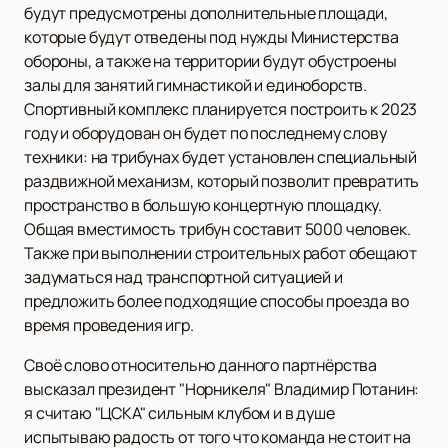
будут предусмотрены дополнительные площади,
которые будут отведены под нужды Министерства
обороны, а также на территории будут обустроены
залы для занятий гимнастикой и единоборств.
Спортивный комплекс планируется построить к 2023
году и оборудован он будет по последнему слову
техники: на трибунах будет установлен специальный
раздвижной механизм, который позволит превратить
пространство в большую концертную площадку.
Общая вместимость трибун составит 5000 человек.
Также при выполнении строительных работ обещают
задуматься над транспортной ситуацией и
предложить более подходящие способы проезда во
время проведения игр.
Своё слово относительно данного партнёрства
высказал президент "Норникеля" Владимир Потанин:
я считаю "ЦСКА" сильным клубом и в душе
испытываю радость от того что команда не стоит на