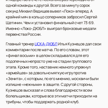
одной команды к другой. Всего за минуту сорок
секунд Михаил Ведищев вывел «Локо» вперед. А
крайний мяч в кольцо соперников забросил Сергей
Щетинин. Чем и установил финальный счет 73:69.
Именно «Локо-ДЮБЛ» выиграл бронзовые медали
первенства России.
Главный тренер
ЦСКА-ДЮБЛ
Илья Кузнецов дал свои
комментарии после матча. По его словам, этот
«финал восьми» в целом складывался для его
подопечных непросто уже на стадии группового
этапа. Кроме того, наставник немного упрекнул
«армейцев» за довольно мягкую игру против
«Зенита», с которым, по его мнению, москвичи были
излишне «нежными» в защите. С другой стороны,
Кузнецов высказал и слова благодарности всем
болельщикам, которые все эти матчи приходили на
трибуны, чтобы поддержать родной клуб.