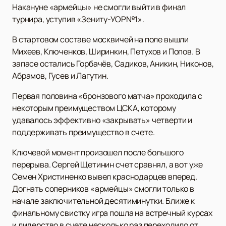
Накануне «армейцы» не смогли выйти в финал
турнира, уступив «Зениту-УОР№1».
В стартовом составе москвичей на поле вышли
Михеев, Ключенков, Ширинкин, Петухов и Попов. В
запасе остались Горбачёв, Садиков, Аникин, Никонов,
Абрамов, Гусев и Лагутин.
Первая половина «бронзового матча» проходила с
некоторым преимуществом ЦСКА, которому
удавалось эффективно «закрывать» четверти и
поддерживать преимущество в счете.
Ключевой момент произошел после большого
перерыва. Сергей Щетинин счет сравнял, а вот уже
Семен Христиненко вывел краснодарцев вперед.
Догнать соперников «армейцы» смогли только в
начале заключительной десятиминутки. Ближе к
финальному свистку игра пошла на встречный курсах
и лидерство в счете несколько раз переходило от