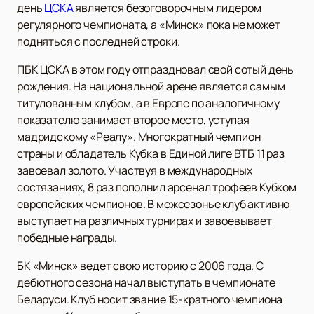
день
ЦСКА
является безоговорочным лидером
регулярного чемпионата, а «Минск» пока не может
подняться с последней строки.
ПБК ЦСКА в этом году отпраздновал свой сотый день
рождения. На национальной арене является самым
титулованным клубом, а в Европе по аналогичному
показателю занимает второе место, уступая
мадридскому «Реалу». Многократный чемпион
страны и обладатель Кубка в Единой лиге ВТБ 11 раз
завоевал золото. Участвуя в международных
состязаниях, 8 раз пополнил арсенал трофеев Кубком
европейских чемпионов. В межсезонье клуб активно
выступает на различных турнирах и завоевывает
победные награды.
БК «Минск» ведет свою историю с 2006 года. С
дебютного сезона начал выступать в чемпионате
Беларуси. Клуб носит звание 15-кратного чемпиона