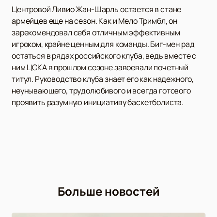
Центровой Ливио Жан-Шарль остается в стане
армейцев еще на сезон. Как и Мело Тримбл, он
зарекомендовал себя отличным эффективным
игроком, крайне ценным для команды. Биг-мен рад
остаться в рядах российского клуба, ведь вместе с
ним ЦСКА в прошлом сезоне завоевали почетный
титул. Руководство клуба знает его как надежного,
неунывающего, трудолюбивого и всегда готового
проявить разумную инициативу баскетболиста.
Больше новостей