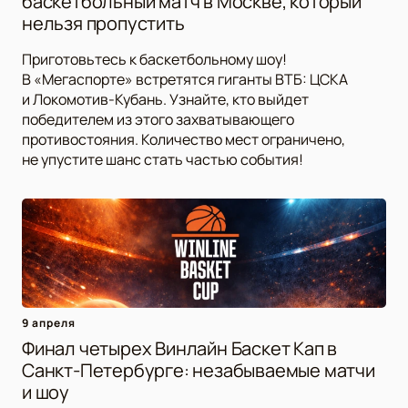
баскетбольный матч в Москве, который
нельзя пропустить
Приготовьтесь к баскетбольному шоу!
В «Мегаспорте» встретятся гиганты ВТБ: ЦСКА
и Локомотив-Кубань. Узнайте, кто выйдет
победителем из этого захватывающего
противостояния. Количество мест ограничено,
не упустите шанс стать частью события!
9 апреля
Финал четырех Винлайн Баскет Кап в
Санкт-Петербурге: незабываемые матчи
и шоу