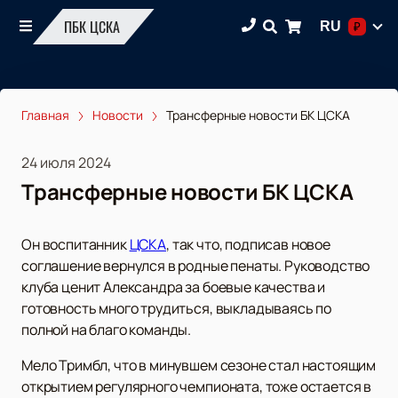
ПБК ЦСКА
RU
₽
Главная
Новости
Трансферные новости БК ЦСКА
24 июля 2024
Трансферные новости БК ЦСКА
Он воспитанник
ЦСКА
, так что, подписав новое
соглашение вернулся в родные пенаты. Руководство
клуба ценит Александра за боевые качества и
готовность много трудиться, выкладываясь по
полной на благо команды.
Мело Тримбл, что в минувшем сезоне стал настоящим
открытием регулярного чемпионата, тоже остается в