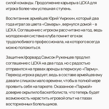
силой команды. Продолжение карьеры в ЦСКА для
игрока более чем успешная ступень.
Воспитанник армейцев Юрий Умрихин, который два
года играл за цвета «Самары», вернулся домой – в
ЦСКА. Соглашение с игроком рассчитано на год, ведь
молодежная система клуба помнит его как
трудолюбивого профессионала, на которого всегда
можно положиться.
Защитник/форвард Самсон Руженцев продлил
соглашение с ЦСКА на два года, но с радостью
отправился на правах аренды в пермскую «Парму».
Переход игрока радует, ведь в составе армейцев ему
давали слишком мало времени, чтобы в полной мере
проявить себя на паркете. Оказанное «Пармой»
доверие окрылило баскетболиста, что теперь будет
возможность нарастить игровой опыт на глазах
восторженных болельщиков.