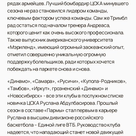
рядах армейцев. Лучший бомбардир ЦСКА минувшего
сезона не раз становился лидером команды,
ключевым фактором успеха команды. Сам же Тримбл
рад остаться под началом тренера Андреаса,
которого ценит как очень высокого профессионала.
Также выпускник американского университета
«Мэриленд», имеющий огромный заокеанский опыт,
отметил совершенно уникальную огромную
поддержку болельщиков, ради которых хочется
побеждать на паркете снова и снова.
«Динамо», «Самара», «Русичи», «Купола-Родников»,
«Тамбов», «Иркут», грозненский «Динамо» и
«Новосибирск» - все эти клубы в послужном списке
новичка ЦСКА Руслана Абдулбасирова. Прошлый
сезон в составе «Пармы» стал первым в карьере
Руслана в высшем дивизионе российского
баскетбола – Единой лиге ВТБ. Руководство клуба
надеется, что нападающий станет новой движущей