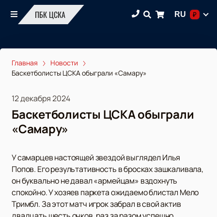
ПБК ЦСКА
RU
₽
Главная
Новости
Баскетболисты ЦСКА обыграли «Самару»
12 декабря 2024
Баскетболисты ЦСКА обыграли
«Самару»
У самарцев настоящей звездой выглядел Илья
Попов. Его результативность в бросках зашкаливала,
он буквально не давал «армейцам» вздохнуть
спокойно. У хозяев паркета ожидаемо блистал Мело
Тримбл. За этот матч игрок забрал в свой актив
двадцать шесть очков, раз за разом успешно