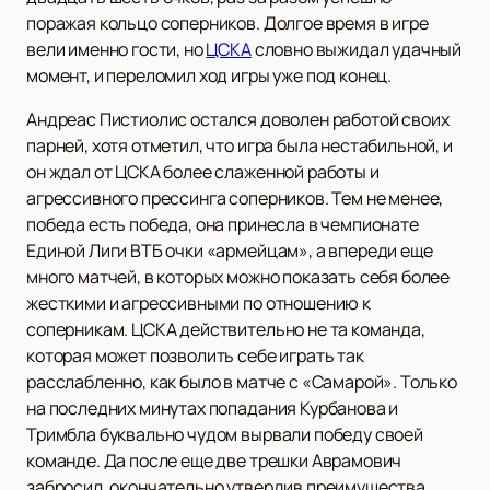
поражая кольцо соперников. Долгое время в игре
вели именно гости, но
ЦСКА
словно выжидал удачный
момент, и переломил ход игры уже под конец.
Андреас Пистиолис остался доволен работой своих
парней, хотя отметил, что игра была нестабильной, и
он ждал от ЦСКА более слаженной работы и
агрессивного прессинга соперников. Тем не менее,
победа есть победа, она принесла в чемпионате
Единой Лиги ВТБ очки «армейцам», а впереди еще
много матчей, в которых можно показать себя более
жесткими и агрессивными по отношению к
соперникам. ЦСКА действительно не та команда,
которая может позволить себе играть так
расслабленно, как было в матче с «Самарой». Только
на последних минутах попадания Курбанова и
Тримбла буквально чудом вырвали победу своей
команде. Да после еще две трешки Аврамович
забросил, окончательно утвердив преимущества