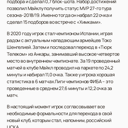
подбора и сделал 0,7 блок-шота. Набор достижений
позволил Майклу получить статус MVP 27-го тура
сезона-2018/19. Именно тогда он набрал 22 очка и
сделал 15 подборов во встрече с «Химками».
В 2020 году игрок стал чемпионом Испании, играя
радом с актуальным нападающим армейцев Токо
Шенгелией. Затем и последовал переход в «Тюрк
Телеком» из Анкары, занимавший высокое четвертое
место во внутреннем чемпионате. За 19 проведенный
матчей в клубе Майкл проводил на паркете по 24,2
минуты и набирал 11,0 очка. Также у игрока хорошая
статистика в 6 матчах Лиги чемпионов ФИБА – это
проведенные в среднем 27,6 минуты и 12,2 очка за
матч.
В настоящий момент игрок согласовывает все
необходимые формальности для перехода в свой
новый клуб, которым стал, напомним, российский
ЦСКА.