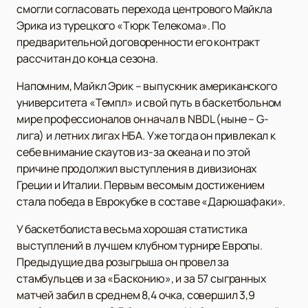
смогли согласовать перехода центрового Майкла
Эрика из турецкого «Тюрк Телекома». По
предварительной договоренности его контракт
рассчитан до конца сезона.
Напомним, Майкл Эрик – выпускник американского
университета «Темпл» и свой путь в баскетбольном
мире профессионалов он начал в NBDL (ныне – G-
лига) и летних лигах НБА. Уже тогда он привлекал к
себе внимание скаутов из-за океана и по этой
причине продолжил выступления в дивизионах
Греции и Италии. Первым весомым достижением
стала победа в Еврокубке в составе «Дарюшафаки».
У баскетболиста весьма хорошая статистика
выступлений в лучшем клубном турнире Европы.
Предыдущие два розыгрыша он провел за
стамбульцев и за «Басконию», и за 57 сыгранных
матчей забил в среднем 8,4 очка, совершил 3,9