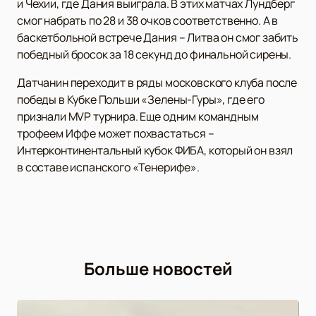
и Чехии, где Дания выиграла. В этих матчах Лундберг
смог набрать по 28 и 38 очков соответственно. А в
баскетбольной встрече Дания – Литва он смог забить
победный бросок за 18 секунд до финальной сирены.
Датчанин переходит в ряды московского клуба после
победы в Кубке Польши «Зелены-Гуры», где его
признали MVP турнира. Еще одним командным
трофеем Иффе может похвастаться –
Интерконтинентальный кубок ФИБА, который он взял
в составе испанского «Тенерифе».
Больше новостей