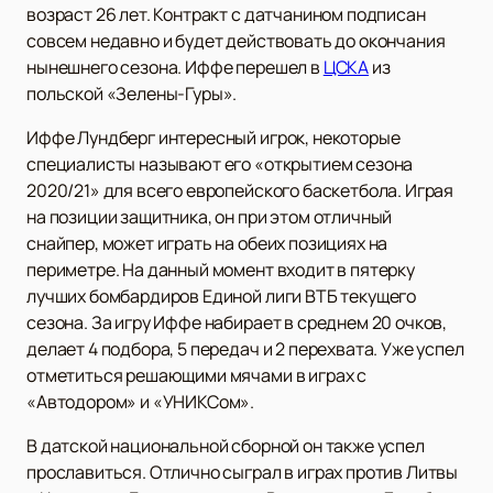
возраст 26 лет. Контракт с датчанином подписан
совсем недавно и будет действовать до окончания
нынешнего сезона. Иффе перешел в
ЦСКА
из
польской «Зелены-Гуры».
Иффе Лундберг интересный игрок, некоторые
специалисты называют его «открытием сезона
2020/21» для всего европейского баскетбола. Играя
на позиции защитника, он при этом отличный
снайпер, может играть на обеих позициях на
периметре. На данный момент входит в пятерку
лучших бомбардиров Единой лиги ВТБ текущего
сезона. За игру Иффе набирает в среднем 20 очков,
делает 4 подбора, 5 передач и 2 перехвата. Уже успел
отметиться решающими мячами в играх с
«Автодором» и «УНИКСом».
В датской национальной сборной он также успел
прославиться. Отлично сыграл в играх против Литвы