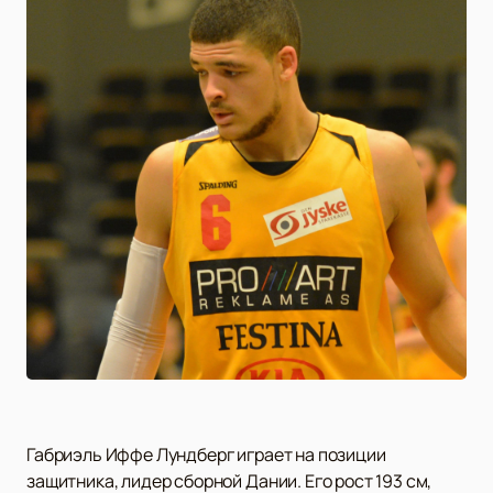
Габриэль Иффе Лундберг играет на позиции
защитника, лидер сборной Дании. Его рост 193 см,