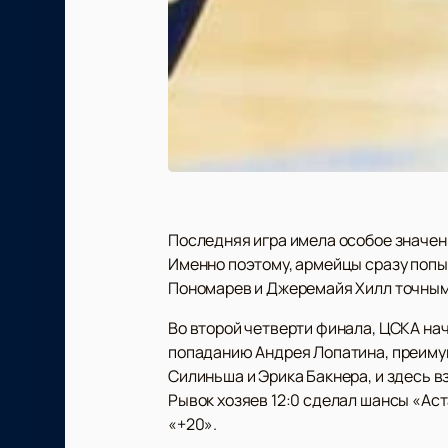
Последняя игра имела особое значен
Именно поэтому, армейцы сразу попыт
Пономарев и Джеремайя Хилл точными
Во второй четверти финала, ЦСКА на
попаданию Андрея Лопатина, преимущ
Силиньша и Эрика Бакнера, и здесь 
Рывок хозяев 12:0 сделал шансы «Ас
«+20».