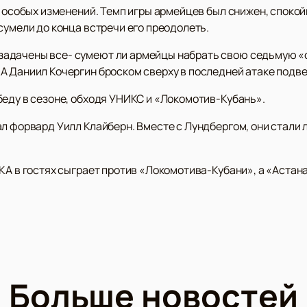
ы особых изменений. Темп игры армейцев был снижен, споко
сумели до конца встречи его преодолеть.
адачены все- сумеют ли армейцы набрать свою седьмую «с
 Даниил Кочергин броском сверху в последней атаке подвел
беду в сезоне, обходя УНИКС и «Локомотив-Кубань».
ал форвард Уилл Клайберн. Вместе с Лундбергом, они стал
КА в гостях сыграет против «Локомотива-Кубани», а «Астан
Больше новостей