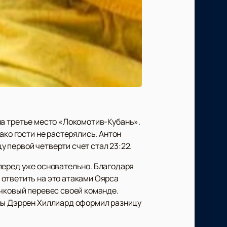
на третье место «Локомотив-Кубань».
ако гости не растерялись. Антон
 первой четверти счет стал 23:22.
перед уже основательно. Благодаря
ответить на это атаками Оярса
очковый перевес своей команде.
ины Дэррен Хиллиард оформил разницу