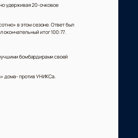
йно удерживая 20-очковое
отню» в этом сезоне. Ответ был
 окончательный итог 100:77.
и лучшими бомбардирами своей
а» дома- против УНИКСа.