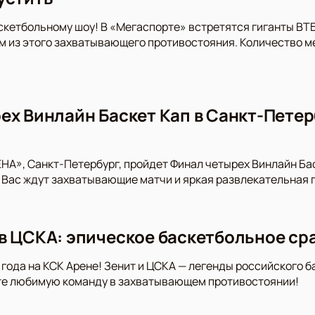
скетбольному шоу! В «Мегаспорте» встретятся гиганты ВТБ
 из этого захватывающего противостояния. Количество ме
ех Винлайн Баскет Кап в Санкт-Пете
ЕНА», Санкт-Петербург, пройдет Финал четырех Винлайн Ба
. Вас ждут захватывающие матчи и яркая развлекательная 
в ЦСКА: эпическое баскетбольное ср
 года на КСК Арене! Зенит и ЦСКА — легенды российского б
те любимую команду в захватывающем противостоянии!