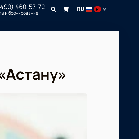
(499) 460-57-72
RU
₽
ты и бронирование
 «Астану»