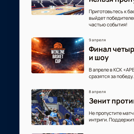
Приготовьтесь к ба
выйдет победителем
частью события!
9 апреля
Финал четыр
и шоу
В апреле в КСК «АР
сразятся за победу
8 апреля
Зенит проти
Не пропустите матч
интриги. Поддержи