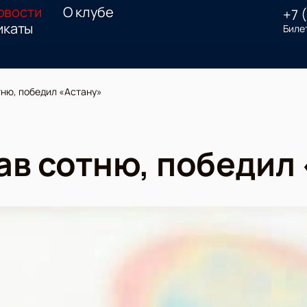
овости
О клубе
+7 
икаты
Биле
тню, победил «Астану»
ав сотню, победил