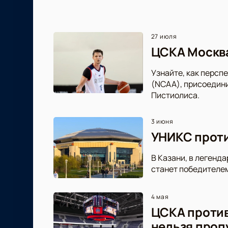
27 июля
ЦСКА Москва
Узнайте, как персп
(NCAA), присоедини
Пистиолиса.
3 июня
УНИКС проти
В Казани, в легенд
станет победителем
4 мая
ЦСКА против
нельзя проп