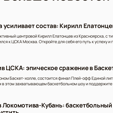
 усиливает состав: Кирилл Елатонце
ективный центровой Кирилл Елатонцев из Красноярска, с т
лся к ЦСКА Москва. Откройте для себя его путь к успеху и
в ЦСКА: эпическое сражение в Баске
арном Баскет-холле, состоится финал Плей-офф Единой лиг
 в этом захватывающем баскетбольном шоу и поддержите 
 Локомотива-Кубань: баскетбольный 
устить