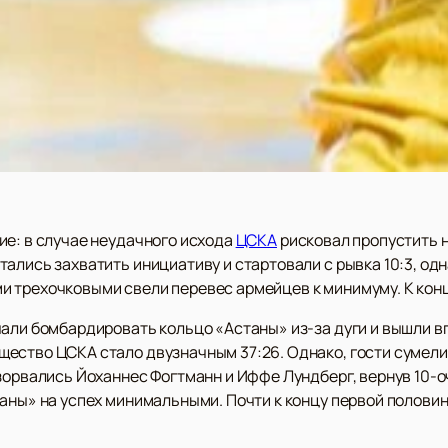
ие: в случае неудачного исхода
ЦСКА
рисковал пропустить 
ались захватить инициативу и стартовали с рывка 10:3, одн
 трехочковыми свели перевес армейцев к минимуму. К концу
чали бомбардировать кольцо «Астаны» из-за дуги и вышли в
ество ЦСКА стало двузначным 37:26. Однако, гости сумели 
взорвались Йоханнес Фогтманн и Иффе Лундберг, вернув 10-
таны» на успех минимальными. Почти к концу первой полов