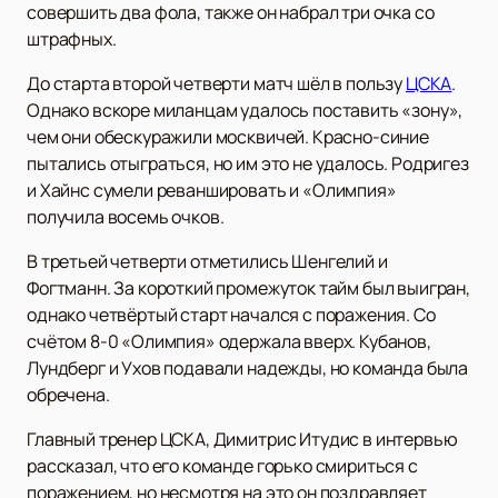
совершить два фола, также он набрал три очка со
штрафных.
До старта второй четверти матч шёл в пользу
ЦСКА
.
Однако вскоре миланцам удалось поставить «зону»,
чем они обескуражили москвичей. Красно-синие
пытались отыграться, но им это не удалось. Родригез
и Хайнс сумели реваншировать и «Олимпия»
получила восемь очков.
В третьей четверти отметились Шенгелий и
Фогтманн. За короткий промежуток тайм был выигран,
однако четвёртый старт начался с поражения. Со
счётом 8-0 «Олимпия» одержала вверх. Кубанов,
Лундберг и Ухов подавали надежды, но команда была
обречена.
Главный тренер ЦСКА, Димитрис Итудис в интервью
рассказал, что его команде горько смириться с
поражением, но несмотря на это он поздравляет