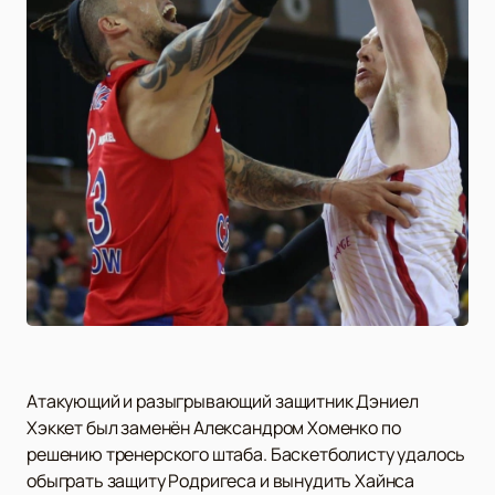
Атакующий и разыгрывающий защитник Дэниел
Хэккет был заменён Александром Хоменко по
решению тренерского штаба. Баскетболисту удалось
обыграть защиту Родригеса и вынудить Хайнса