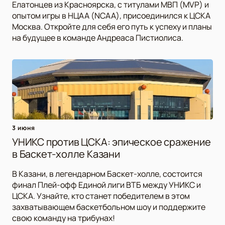
Елатонцев из Красноярска, с титулами МВП (MVP) и
опытом игры в НЦАА (NCAA), присоединился к ЦСКА
Москва. Откройте для себя его путь к успеху и планы
на будущее в команде Андреаса Пистиолиса.
3 июня
УНИКС против ЦСКА: эпическое сражение
в Баскет-холле Казани
В Казани, в легендарном Баскет-холле, состоится
финал Плей-офф Единой лиги ВТБ между УНИКС и
ЦСКА. Узнайте, кто станет победителем в этом
захватывающем баскетбольном шоу и поддержите
свою команду на трибунах!