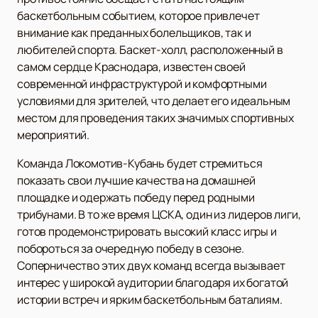
баскетбольным событием, которое привлечет
внимание как преданных болельщиков, так и
любителей спорта. Баскет-холл, расположенный в
самом сердце Краснодара, известен своей
современной инфраструктурой и комфортными
условиями для зрителей, что делает его идеальным
местом для проведения таких значимых спортивных
мероприятий.
Команда Локомотив-Кубань будет стремиться
показать свои лучшие качества на домашней
площадке и одержать победу перед родными
трибунами. В то же время ЦСКА, один из лидеров лиги,
готов продемонстрировать высокий класс игры и
побороться за очередную победу в сезоне.
Соперничество этих двух команд всегда вызывает
интерес у широкой аудитории благодаря их богатой
истории встреч и ярким баскетбольным баталиям.