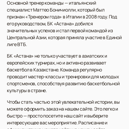
Основной тренер команды — итальянский
специалист Маттео Боничиолли, который был
признан «Тренером года» в Италии в 2008 году. Под
его руководством, БК «Астана» добился
значительных успехов и стал первой командой из
Центральной Азии, которая приняла участие в Единой
лиге ВТБ.
БК «Астана» не только участвует в азиатских и
европейских турнирах, но и активно развивает
баскетбол в Казахстане. Команда регулярно
проводит мастер-классы и тренировки для молодых
спортсменов, способствуя развитию баскетбольной
культуры в стране.
Чтобы стать частью этой увлекательной истории, вы
можете оформить заказ на нашем сайте. Это легко и
быстро — просто посетите наш сайт и выберите
интересующее вас мероприятие. Расписание и